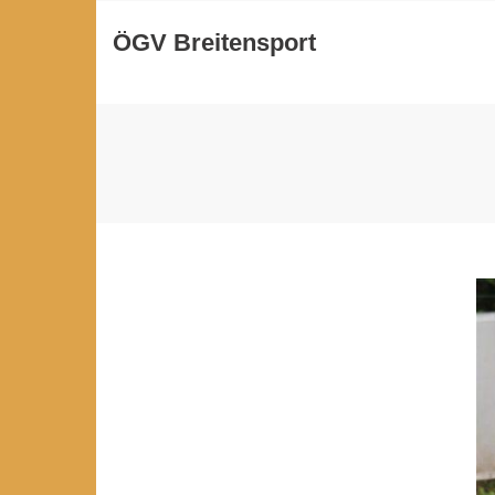
Skip
ÖGV Breitensport
to
content